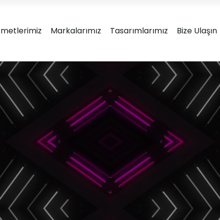
Ambalaj tasarım & ürün ge
zmetlerimiz
Markalarımız
Tasarımlarımız
Bize Ulaşın
Marka Kimliğinizi; ürün uyumu, görsel çekicilik, anlaşılırlık ve fonks
sunumu için ilgi çekici minimalist tasarımlar üretiy
ova
rımları
Karton Kutu
Metal Kutu
Ambalaj Tasarımları
Ambalaj Tasar
Doypack Ambalaj
Plastik Amba
Tasarımları
Tasarımla