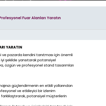
Plastik Ambalaj
Tasarımları
 Profesyonel Fuar Alanları Yaratın
illboard
Araç Giydirme
rı
Tasarımları
Etiket
Tasarımları
ARI YARATIN
Stand
Tasarımları
i ve pazarda kendini tanıtması için önemli
Katalog
 iyi şekilde yansıtarak potansiyel
rı
Tasarımları
ova, özgün ve profesyonel stand tasarımları
Cephe, Tabela & Billboard
Tasarımları
ajınızı güçlendirmenin en etkili yollarından
Araç Giydirme
Tasarımları
fesyonel ve etkileyici bir izlenim
 Kimlik
rı
farklılaştırarak, potansiyel müşterilerin
Promosyon