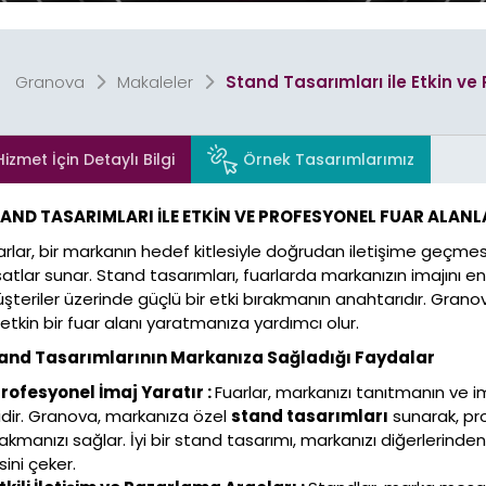
Granova
Makaleler
Stand Tasarımları ile Etkin ve
Stand
Cephe, Tabela & B
Tasarımları
Tasarımla
Hizmet İçin Detaylı Bilgi
Örnek Tasarımlarımız
AND TASARIMLARI İLE ETKİN VE PROFESYONEL FUAR ALANL
arlar, bir markanın hedef kitlesiyle doğrudan iletişime geçmes
Promosyon
Afiş
rsatlar sunar. Stand tasarımları, fuarlarda markanızın imajını en
Tasarımları
Tasarımla
şteriler üzerinde güçlü bir etki bırakmanın anahtarıdır. Gran
e etkin bir fuar alanı yaratmanıza yardımcı olur.
and Tasarımlarının Markanıza Sağladığı Faydalar
Profesyonel İmaj Yaratır :
Fuarlar, markanızı tanıtmanın ve im
ridir. Granova, markanıza özel
stand tasarımları
sunarak, pro
Logo & Kurumsal
Tasarımla
rakmanızı sağlar. İyi bir stand tasarımı, markanızı diğerlerinden 
isini çeker.