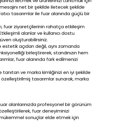
rınızı iletmek ve ürünlerinizi tanıtmak için
Tasarımları
mesajını net bir şekilde iletecek şekilde
ratıcı tasarımlar ile fuar alanında güçlü bir
Afiş
 fuar ziyaretçilerinin rahatça etkileşim
Tasarımları
kileşimli alanlar ve kullanıcı dostu
güven oluşturabilirsiniz.
 estetik açıdan değil, aynı zamanda
Katalog
Tasarımları
siyonelliği birleştirerek, standınızın hem
arımlar, fuar alanında fark edilmenizi
Logo & Kurumsal Kimlik
 tanıtan ve marka kimliğinizi en iyi şekilde
Tasarımları
 özelleştirilmiş tasarımlar sunarak, marka
Tüm
Tasarımlar
 fuar alanlarınızda profesyonel bir görünüm
zelleştirilerek, fuar deneyiminizi
in mükemmel sonuçlar elde etmek için
İletişime
Geçin