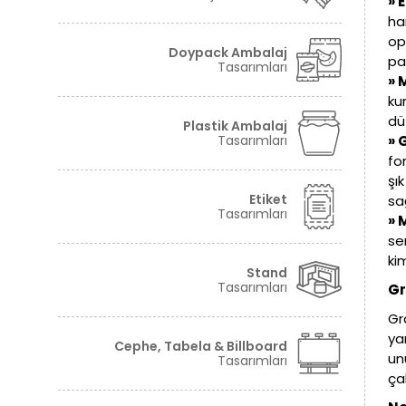
» 
ha
Tüm hakkı saklıdır. Sitemizde kullanılan tüm içerik ve görseller
opt
©2024 Granova'ya ait olup izinsiz kullanımı hukuki yaptırıma tabidir.
Doypack Ambalaj
pa
Tasarımları
» 
ku
düz
Plastik Ambalaj
Tasarımları
» 
fo
şı
Etiket
sa
Tasarımları
» 
se
kim
Stand
Tasarımları
Gr
Gr
ya
Cephe, Tabela & Billboard
un
Tasarımları
çal