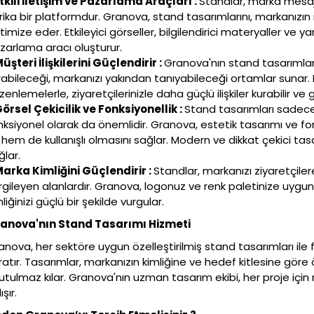
Etkili İletişim ve Pazarlama Araçları :
Standlar, marka mesajla
rika bir platformdur. Granova, stand tasarımlarını, markanızın 
imize eder. Etkileyici görseller, bilgilendirici materyaller ve ya
zarlama aracı oluşturur.
Müşteri İlişkilerini Güçlendirir :
Granova'nın stand tasarımları,
rabileceği, markanızı yakından tanıyabileceği ortamlar sunar. Et
enlemelerle, ziyaretçilerinizle daha güçlü ilişkiler kurabilir ve 
Görsel Çekicilik ve Fonksiyonellik :
Stand tasarımları sadece
nksiyonel olarak da önemlidir. Granova, estetik tasarımı ve fonk
k hem de kullanışlı olmasını sağlar. Modern ve dikkat çekici tas
ğlar.
Marka Kimliğini Güçlendirir :
Standlar, markanızı ziyaretçilere
rgileyen alanlardır. Granova, logonuz ve renk paletinize uygun
liğinizi güçlü bir şekilde vurgular.
anova'nın Stand Tasarımı Hizmeti
anova, her sektöre uygun özelleştirilmiş stand tasarımları ile
ratır. Tasarımlar, markanızın kimliğine ve hedef kitlesine göre ö
utulmaz kılar. Granova'nın uzman tasarım ekibi, her proje iç
ışır.