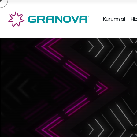
×
Kurumsal
Hi
Granova Ambalaj Tasarım &
Gran
Ürün Geliştirme
Tasa
» Hakkımızda
» Hizmetlerimiz
» Markalarımız
» Tasarımlarımız
» İletişim