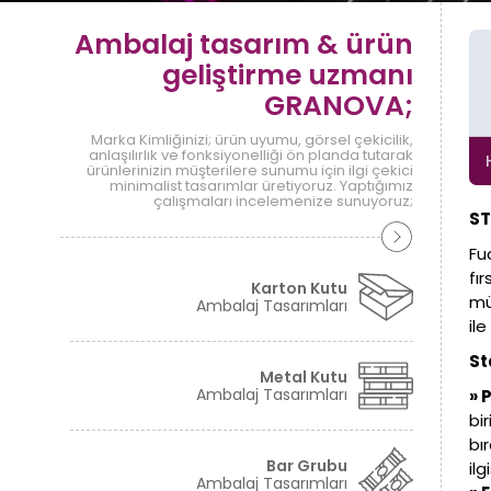
Ambalaj tasarım & ürün
geliştirme uzmanı
GRANOVA;
Marka Kimliğinizi; ürün uyumu, görsel çekicilik,
anlaşılırlık ve fonksiyonelliği ön planda tutarak
ürünlerinizin müşterilere sunumu için ilgi çekici
minimalist tasarımlar üretiyoruz. Yaptığımız
çalışmaları incelemenize sunuyoruz;
ST
Fu
fı
Karton Kutu
mü
Ambalaj Tasarımları
il
St
Metal Kutu
Ambalaj Tasarımları
» 
bi
bı
Bar Grubu
ilg
Ambalaj Tasarımları