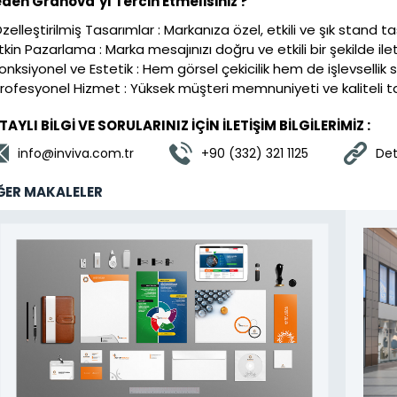
den Granova’yı Tercih Etmelisiniz ?
zelleştirilmiş Tasarımlar : Markanıza özel, etkili ve şık stand ta
Etkin Pazarlama : Marka mesajınızı doğru ve etkili bir şekilde i
Fonksiyonel ve Estetik : Hem görsel çekicilik hem de işlevsellik
Profesyonel Hizmet : Yüksek müşteri memnuniyeti ve kaliteli t
TAYLI BİLGİ VE SORULARINIZ İÇİN İLETİŞİM BİLGİLERİMİZ :
info@inviva.com.tr
+90 (332) 321 1125
Deta
ĞER MAKALELER