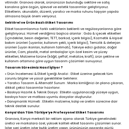
vitrinidir. Granova olarak, ürününüzün bulunduğu sektöre ve satış
Plastik Ambalaj
kanalına göre özgün, işlevsel ve estetik tasarımlar geliştiriyoruz.
Tasarımları
Etiketlerin; okunabilir, düzenli, yaratıcı ve marka ruhunu taşıyan yapıda
Karton Kutu
Metal Kutu
olmasına büyük önem veriyoruz.
Ambalaj Tasarımları
Ambalaj Tasarımları
Sektörel ve Ürün Bazlı Etiket Tasarımı
Etiket
Tasarımları
Etiket tasarımlarımızı farklı sektörlerin beklenti ve regülasyonlarına göre
geliştiriyoruz. Hizmet verdiğimiz başlıca alanlar : Gıda & içecek etiketleri
(içindekiler, besin değerleri, TETT, barkod, içerik bilgisi), Kozmetik & kişisel
Stand
Bar Grubu
Doypack Ambalaj
bakım ürünleri (uyarılar, kullanım şekli, içerik bilgisi), Temizlik & deterjan
Tasarımları
Ambalaj Tasarımları
Tasarımları
ürünleri (uyarı ikonları, kullanım talimatı), Takviye edici gıdalar, doğal
ürünler, Cam, plastik, metal ambalajlar için özel kesim ve yüzey
etiketleri, Malzeme türüne (kâğıt, şeffaf, metalize, kraft), ürün şekline ve
Cephe, Tabela & Billboard
kullanım ortamına göre uygun tasarım çözümleri sunuyoruz.
Tasarımları
Tasarım Sürecimiz Nasıl İşliyor ?
Plastik Ambalaj
Etiket
» Ürün İncelemesi & Etiket İçeriği Analizi : Etiket üzerine gelecek tüm
Tasarımları
Tasarımları
Araç Giydirme
zorunlu bilgiler ve yasal gereklilikler belirlenir.
Tasarımları
» Yaratıcı Tasarım & Alternatif Sunum : Marka kimliğinizi ön plana çıkaran,
dikkat çekici tasarımlar hazırlanır.
» Baskıya Hazırlık & Teknik Dosya : Etiketin uygulanacağı yüzeye uygun,
Promosyon
Tasarımları
baskıya hazır ve matbaa uyumlu dosyalar oluşturulur.
Stand
Cephe, Tabela & Billboard
» Danışmanlık Hizmeti : Etiketin malzeme, kalıp ve üretim sürecine dair
Tasarımları
Tasarımları
teknik destek sunulur.
Afiş
Konya’dan Tüm Türkiye’ye Profesyonel Etiket Tasarımı
Tasarımları
Granova, Konya merkezli bir reklam ajansı olarak Türkiye genelindeki
üretici ve markalara özel, yüksek kaliteli etiket tasarımı çözümleri sunar.
Katalog
İster seri üretim ister butik üretim yapın, ürününüzün pazarda güçlü
Araç Giydirme
Promosyon