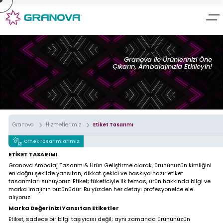
×
×
Granova Ambalaj Tasarım &
Ambalaj tasarım & ürün
Ürün Geliştirme
geliştirme uzmanı GRANOVA;
» Hakkımızda
Granova ile Ürünlerinizi Öne
Marka Kimliğinizi; ürün uyumu, görsel çekicilik, anlaşılırlık ve
Çıkarın, Ambalajınızla Etkileyin!
» Hizmetlerimiz
fonksiyonelliği ön planda tutarak ürünlerinizin müşterilere
sunumu için ilgi çekici minimalist tasarımlar üretiyoruz.
» Markalarımız
Yaptığımız çalışmaları incelemenize sunuyoruz;
» Tasarımlarımız
» İletişim
Karton Kutu
Ambalaj Tasarımları
Granova
Hizmetlerimiz
Etiket Tasarımı
Örnek Tasarımlarımız
Metal Kutu
Ambalaj Tasarımları
ETİKET TASARIMI
Granova Ambalaj Tasarım & Ürün Geliştirme olarak, ürününüzün kimliğini
en doğru şekilde yansıtan, dikkat çekici ve baskıya hazır etiket
Bar Grubu
Ambalaj Tasarımları
tasarımları sunuyoruz. Etiket; tüketiciyle ilk temas, ürün hakkında bilgi ve
marka imajının bütünüdür. Bu yüzden her detayı profesyonelce ele
alıyoruz.
Granova
Doypack Ambalaj
Tasarımları
Marka Değerinizi Yansıtan Etiketler
Tasarımları
Etiket, sadece bir bilgi taşıyıcısı değil; aynı zamanda ürününüzün