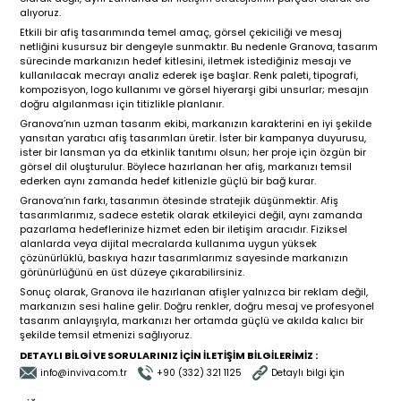
alıyoruz.
Plastik Ambalaj
Tasarımları
Etkili bir afiş tasarımında temel amaç, görsel çekiciliği ve mesaj
Karton Kutu
Metal Kutu
netliğini kusursuz bir dengeyle sunmaktır. Bu nedenle Granova, tasarım
Ambalaj Tasarımları
Ambalaj Tasarımları
sürecinde markanızın hedef kitlesini, iletmek istediğiniz mesajı ve
Etiket
kullanılacak mecrayı analiz ederek işe başlar. Renk paleti, tipografi,
Tasarımları
kompozisyon, logo kullanımı ve görsel hiyerarşi gibi unsurlar; mesajın
doğru algılanması için titizlikle planlanır.
Granova’nın uzman tasarım ekibi, markanızın karakterini en iyi şekilde
Stand
Bar Grubu
Doypack Ambalaj
Tasarımları
yansıtan yaratıcı afiş tasarımları üretir. İster bir kampanya duyurusu,
Ambalaj Tasarımları
Tasarımları
ister bir lansman ya da etkinlik tanıtımı olsun; her proje için özgün bir
görsel dil oluşturulur. Böylece hazırlanan her afiş, markanızı temsil
Cephe, Tabela & Billboard
ederken aynı zamanda hedef kitlenizle güçlü bir bağ kurar.
Tasarımları
Granova’nın farkı, tasarımın ötesinde stratejik düşünmektir. Afiş
tasarımlarımız, sadece estetik olarak etkileyici değil, aynı zamanda
Plastik Ambalaj
Etiket
pazarlama hedeflerinize hizmet eden bir iletişim aracıdır. Fiziksel
Tasarımları
Tasarımları
Araç Giydirme
alanlarda veya dijital mecralarda kullanıma uygun yüksek
Tasarımları
çözünürlüklü, baskıya hazır tasarımlarımız sayesinde markanızın
görünürlüğünü en üst düzeye çıkarabilirsiniz.
Promosyon
Sonuç olarak, Granova ile hazırlanan afişler yalnızca bir reklam değil,
Tasarımları
markanızın sesi haline gelir. Doğru renkler, doğru mesaj ve profesyonel
Stand
Cephe, Tabela & Billboard
tasarım anlayışıyla, markanızı her ortamda güçlü ve akılda kalıcı bir
Tasarımları
Tasarımları
şekilde temsil etmenizi sağlıyoruz.
Afiş
Tasarımları
DETAYLI BİLGİ VE SORULARINIZ İÇİN İLETİŞİM BİLGİLERİMİZ :
info@inviva.com.tr
+90 (332) 321 1125
Detaylı bilgi İçin
Katalog
Araç Giydirme
Promosyon