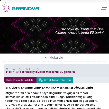
×
×
Granova Ambalaj Tasarım &
Ambalaj tasarım & ürün
Ürün Geliştirme
geliştirme uzmanı GRANOVA;
» Hakkımızda
Granova ile Ürünlerinizi Öne
Marka Kimliğinizi; ürün uyumu, görsel çekicilik, anlaşılırlık ve
Çıkarın, Ambalajınızla Etkileyin!
» Hizmetlerimiz
fonksiyonelliği ön planda tutarak ürünlerinizin müşterilere
sunumu için ilgi çekici minimalist tasarımlar üretiyoruz.
» Markalarımız
Yaptığımız çalışmaları incelemenize sunuyoruz;
» Tasarımlarımız
» İletişim
Karton Kutu
Makaleler
Ambalaj Tasarımları
Granova
Makaleler
Metal Kutu
Etkili Afiş Tasarımlarıyla Marka Mesajınızı Güçlendirin
Ambalaj Tasarımları
Hizmet İçin Detaylı Bilgi
Örnek Tasarımlarımız
Bar Grubu
ETKİLİ AFİŞ TASARIMLARIYLA MARKA MESAJINIZI GÜÇLENDİRİN
Ambalaj Tasarımları
Afişler, markaların hedef kitleye doğrudan ve güçlü bir mesaj
iletmesinin en etkili yollarından biridir. Doğru hazırlanmış bir afiş
Granova
Doypack Ambalaj
tasarımı; dikkat çeker, akılda kalır ve markanızın imajını güçlendirir.
Tasarımları
Tasarımları
Granova olarak biz, her afiş tasarımını yalnızca bir görsel çalışma
olarak değil, aynı zamanda bir iletişim stratejisinin parçası olarak ele