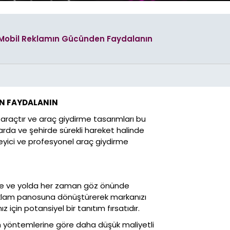
Plastik Ambalaj
Tasarımları
e Mobil Reklamın Gücünden Faydalanın
illboard
Araç Giydirme
rı
Tasarımları
Etiket
Tasarımları
EN FAYDALANIN
Stand
Tasarımları
r araçtır ve araç giydirme tasarımları bu
Katalog
llarda ve şehirde sürekli hareket halinde
rı
Tasarımları
kileyici ve profesyonel araç giydirme
Cephe, Tabela & Billboard
Tasarımları
rde ve yolda her zaman göz önünde
Araç Giydirme
Tasarımları
r reklam panosuna dönüştürerek markanızı
 Kimlik
rı
z için potansiyel bir tanıtım fırsatıdır.
m yöntemlerine göre daha düşük maliyetli
Promosyon