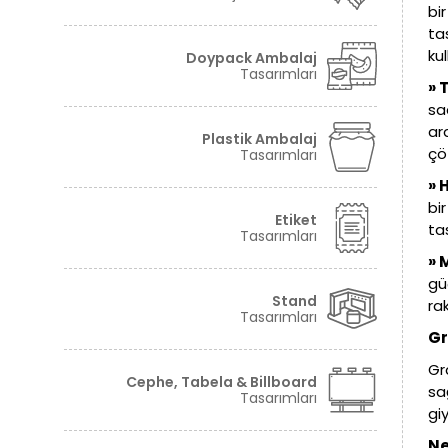
bir
ta
Tüm hakkı saklıdır. Sitemizde kullanılan tüm içerik ve görseller
©2024 Granova'ya ait olup izinsiz kullanımı hukuki yaptırıma tabidir.
ku
Doypack Ambalaj
Tasarımları
» 
sa
ar
Plastik Ambalaj
çö
Tasarımları
» 
bi
Etiket
ta
Tasarımları
» 
gü
Stand
ra
Tasarımları
Gr
Gr
Cephe, Tabela & Billboard
sa
Tasarımları
gi
Ne