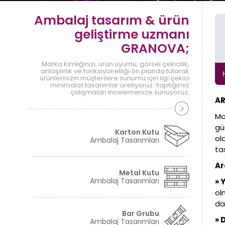
Ambalaj tasarım & ürün
geliştirme uzmanı
GRANOVA;
Marka Kimliğinizi; ürün uyumu, görsel çekicilik,
anlaşılırlık ve fonksiyonelliği ön planda tutarak
ürünlerinizin müşterilere sunumu için ilgi çekici
minimalist tasarımlar üretiyoruz. Yaptığımız
çalışmaları incelemenize sunuyoruz;
AR
Mo
gü
Karton Kutu
ol
Ambalaj Tasarımları
ta
Ar
Metal Kutu
Ambalaj Tasarımları
» 
ol
dah
Bar Grubu
» 
Ambalaj Tasarımları