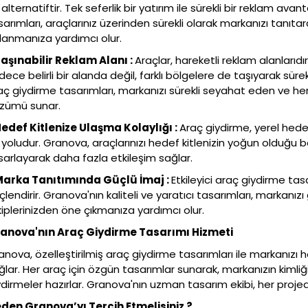
 alternatiftir. Tek seferlik bir yatırım ile sürekli bir reklam ava
sarımları, araçlarınız üzerinden sürekli olarak markanızı tanıta
llanmanıza yardımcı olur.
Taşınabilir Reklam Alanı :
Araçlar, hareketli reklam alanlarıdı
dece belirli bir alanda değil, farklı bölgelere de taşıyarak sür
aç giydirme tasarımları, markanızı sürekli seyahat eden ve her
zümü sunar.
Hedef Kitlenize Ulaşma Kolaylığı :
Araç giydirme, yerel hed
r yoludur. Granova, araçlarınızı hedef kitlenizin yoğun olduğu b
sarlayarak daha fazla etkileşim sağlar.
Marka Tanıtımında Güçlü İmaj :
Etkileyici araç giydirme tas
çlendirir. Granova'nın kaliteli ve yaratıcı tasarımları, markanızı
kiplerinizden öne çıkmanıza yardımcı olur.
anova'nın Araç Giydirme Tasarımı Hizmeti
anova, özelleştirilmiş araç giydirme tasarımları ile markanı
ğlar. Her araç için özgün tasarımlar sunarak, markanızın kimliğin
ydirmeler hazırlar. Granova'nın uzman tasarım ekibi, her pro
den Granova’yı Tercih Etmelisiniz ?