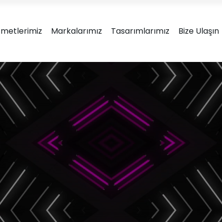
Ambalaj tasarım & ürün ge
zmetlerimiz
Markalarımız
Tasarımlarımız
Bize Ulaşın
Marka Kimliğinizi; ürün uyumu, görsel çekicilik, anlaşılırlık ve fonks
sunumu için ilgi çekici minimalist tasarımlar üretiy
ova
rımları
Karton Kutu
Metal Kutu
Ambalaj Tasarımları
Ambalaj Tasar
Doypack Ambalaj
Plastik Amba
Tasarımları
Tasarımla