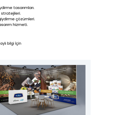
iydirme tasarımları.
tratejileri.
 giydirme çözümleri.
asarım hizmeti.
ylı bilgi İçin