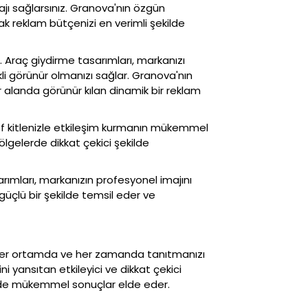
ntajı sağlarsınız. Granova'nın özgün
Tasarımları
rak reklam bütçenizi en verimli şekilde
Afiş
r. Araç giydirme tasarımları, markanızı
Tasarımları
ekli görünür olmanızı sağlar. Granova'nın
 alanda görünür kılan dinamik bir reklam
Katalog
Tasarımları
ef kitlenizle etkileşim kurmanın mükemmel
ölgelerde dikkat çekici şekilde
Logo & Kurumsal Kimlik
Tasarımları
arımları, markanızın profesyonel imajını
 güçlü bir şekilde temsil eder ve
Tüm
Tasarımlar
zı her ortamda ve her zamanda tanıtmanızı
i yansıtan etkileyici ve dikkat çekici
İletişime
jede mükemmel sonuçlar elde eder.
Geçin