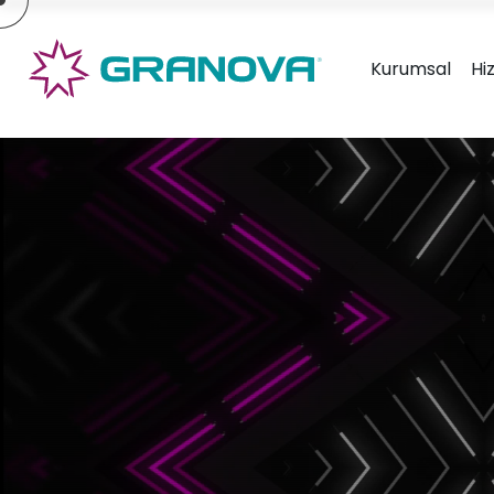
×
Kurumsal
Hi
Granova Ambalaj Tasarım &
Gran
Ürün Geliştirme
Tasa
» Hakkımızda
» Hizmetlerimiz
» Markalarımız
» Tasarımlarımız
» İletişim