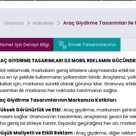
Granova
Makaleler
Araç Giydirme Tasarımları il
Stand
Cephe, Tabela & B
Tasarımları
Tasarımla
Hizmet İçin Detaylı Bilgi
Örnek Tasarımlarımız
AÇ GİYDİRME TASARIMLARI İLE MOBİL REKLAMIN GÜCÜND
bil reklamcılık, markaların geniş kitlelere ulaşmasında etkili bi
Promosyon
Afiş
cü en iyi şekilde kullanmanın yollarından biridir. Araçlarınız, yo
Tasarımları
Tasarımla
dukları için, markanızı sürekli olarak görünür kılar. Granova, et
sarımları ile markanızı her noktada tanıtmanızı sağlar.
aç Giydirme Tasarımlarının Markanıza Katkıları
Yüksek Görünürlük ve Etki :
Araç giydirme, markanızın şehi
masını sağlar. Granova'nın tasarımları, araçlarınızı gezici bi
Logo & Kurumsal
Tasarımla
a geniş bir kitleye tanıtır. Dışarıda geçirdiğiniz her an, markanı
Düşük Maliyetli ve Etkili Reklam :
Araç giydirme, diğer rekla