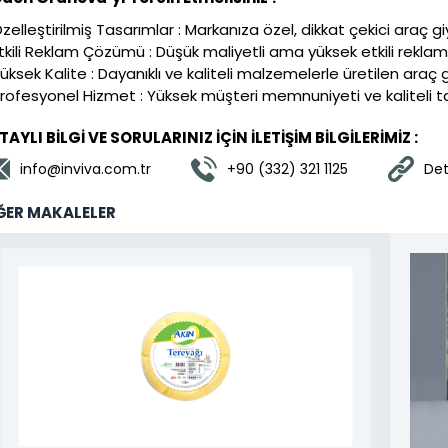
Özelleştirilmiş Tasarımlar : Markanıza özel, dikkat çekici araç g
Etkili Reklam Çözümü : Düşük maliyetli ama yüksek etkili reklam s
Yüksek Kalite : Dayanıklı ve kaliteli malzemelerle üretilen araç
Profesyonel Hizmet : Yüksek müşteri memnuniyeti ve kaliteli t
TAYLI BİLGİ VE SORULARINIZ İÇİN İLETİŞİM BİLGİLERİMİZ :
info@inviva.com.tr
+90 (332) 321 1125
Deta
ĞER MAKALELER