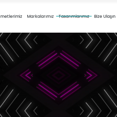
Ambalaj tasarım & ürün ge
zmetlerimiz
Markalarımız
Tasarımlarımız
Bize Ulaşın
Marka Kimliğinizi; ürün uyumu, görsel çekicilik, anlaşılırlık ve fonks
sunumu için ilgi çekici minimalist tasarımlar üretiy
ova
rımları
Karton Kutu
Metal Kutu
Ambalaj Tasarımları
Ambalaj Tasar
Doypack Ambalaj
Plastik Amba
Tasarımları
Tasarımla