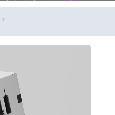
Plastik Ambalaj
Tasarımları
illboard
Araç Giydirme
rı
Tasarımları
Etiket
Tasarımları
Stand
Tasarımları
Katalog
rı
Tasarımları
Cephe, Tabela & Billboard
Tasarımları
Araç Giydirme
Tasarımları
 Kimlik
rı
Promosyon