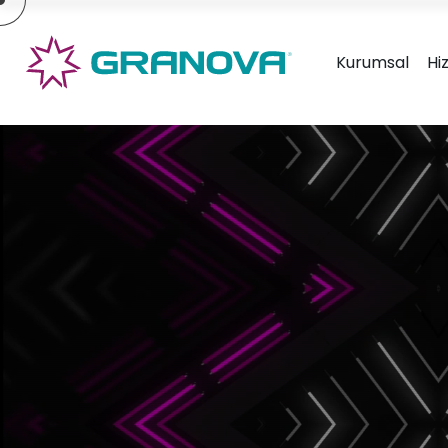
×
Kurumsal
Hi
Granova Ambalaj Tasarım &
Gran
Ürün Geliştirme
Tasa
» Hakkımızda
» Hizmetlerimiz
» Markalarımız
» Tasarımlarımız
» İletişim