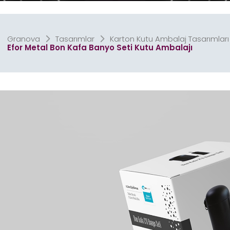
Granova
Tasarımlar
Karton Kutu Ambalaj Tasarımları
Efor Metal Bon Kafa Banyo Seti Kutu Ambalajı
Stand
Cephe, Tabela & B
Tasarımları
Tasarımla
Promosyon
Afiş
Tasarımları
Tasarımla
Logo & Kurumsal
Tasarımla