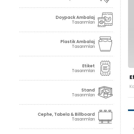
Tüm hakkı saklıdır. Sitemizde kullanılan tüm içerik ve görseller
©2024 Granova'ya ait olup izinsiz kullanımı hukuki yaptırıma tabidir.
Doypack Ambalaj
Tasarımları
Plastik Ambalaj
Tasarımları
Etiket
Tasarımları
E
Ka
Stand
Tasarımları
Cephe, Tabela & Billboard
Tasarımları