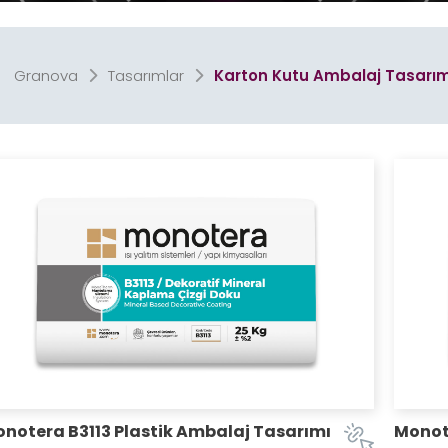
Granova
Tasarımlar
Karton Kutu Ambalaj Tasarım
Stand
Cephe, Tabela & B
Tasarımları
Tasarımla
Promosyon
Afiş
Tasarımları
Tasarımla
Logo & Kurumsal
Tasarımla
notera B3113 Plastik Ambalaj Tasarımı
Monote