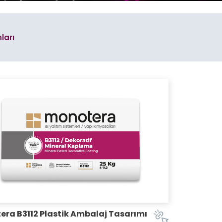
Plastik Ambalaj
Tasarımları
ları
illboard
Araç Giydirme
rı
Tasarımları
Etiket
Tasarımları
Stand
Tasarımları
Katalog
rı
Tasarımları
Cephe, Tabela & Billboard
Tasarımları
Araç Giydirme
Tasarımları
 Kimlik
rı
ra B3112 Plastik Ambalaj Tasarımı
Promosyon