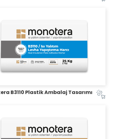
Tasarımları
Afiş
Tasarımları
Katalog
Tasarımları
Logo & Kurumsal Kimlik
Tasarımları
era B3110 Plastik Ambalaj Tasarımı
Tüm
Tasarımlar
İletişime
Geçin