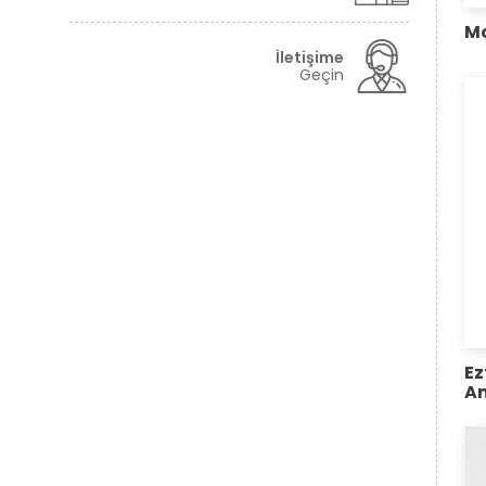
Mo
İletişime
Geçin
Ez
Am