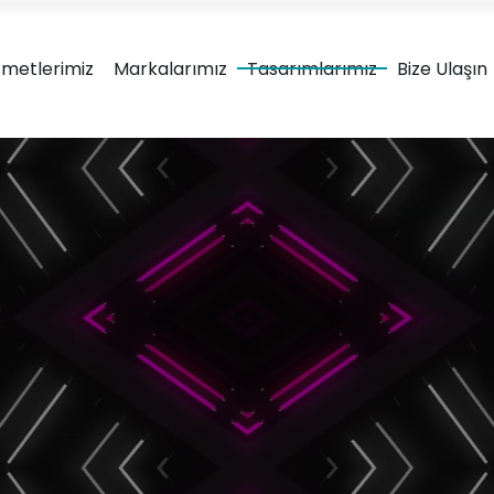
Ambalaj tasarım & ürün ge
zmetlerimiz
Markalarımız
Tasarımlarımız
Bize Ulaşın
Marka Kimliğinizi; ürün uyumu, görsel çekicilik, anlaşılırlık ve fonks
sunumu için ilgi çekici minimalist tasarımlar üretiy
ova
rımları
Karton Kutu
Metal Kutu
Ambalaj Tasarımları
Ambalaj Tasar
Doypack Ambalaj
Plastik Amba
Tasarımları
Tasarımla