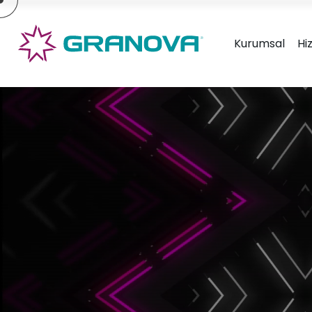
×
Kurumsal
Hi
Granova Ambalaj Tasarım &
Gran
Ürün Geliştirme
Tasa
» Hakkımızda
» Hizmetlerimiz
» Markalarımız
» Tasarımlarımız
» İletişim