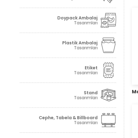
Tüm hakkı saklıdır. Sitemizde kullanılan tüm içerik ve görseller
©2024 Granova'ya ait olup izinsiz kullanımı hukuki yaptırıma tabidir.
Doypack Ambalaj
Tasarımları
Plastik Ambalaj
Tasarımları
Etiket
Tasarımları
Mo
Stand
Tasarımları
Cephe, Tabela & Billboard
Tasarımları