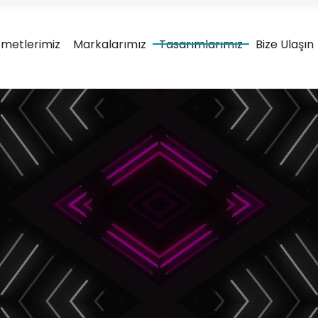
Ambalaj tasarım & ürün ge
zmetlerimiz
Markalarımız
Tasarımlarımız
Bize Ulaşın
Marka Kimliğinizi; ürün uyumu, görsel çekicilik, anlaşılırlık ve fonks
sunumu için ilgi çekici minimalist tasarımlar üretiy
ova
rımları
Karton Kutu
Metal Kutu
Ambalaj Tasarımları
Ambalaj Tasar
Doypack Ambalaj
Plastik Amba
Tasarımları
Tasarımla