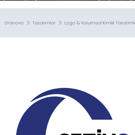
Granova
Tasarımlar
Logo & Kurumsal Kimlik Tasarıml
Stand
Cephe, Tabela & B
Tasarımları
Tasarımla
Promosyon
Afiş
Tasarımları
Tasarımla
Logo & Kurumsal
Tasarımla