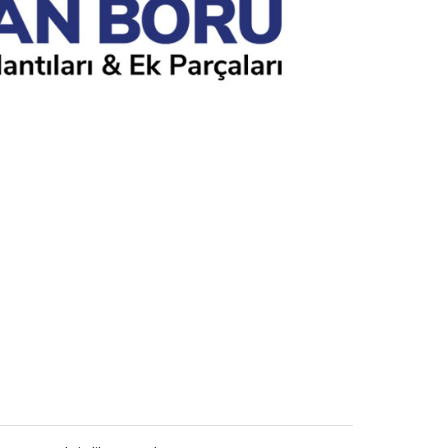
Tasarımları
Afiş
Tasarımları
Katalog
Tasarımları
Logo & Kurumsal Kimlik
Tasarımları
Tüm
Tasarımlar
İletişime
Geçin