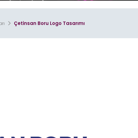
Plastik Ambalaj
Tasarımları
arı
Çetinsan Boru Logo Tasarımı
illboard
Araç Giydirme
rı
Tasarımları
Etiket
Tasarımları
Stand
Tasarımları
Katalog
rı
Tasarımları
Cephe, Tabela & Billboard
Tasarımları
Araç Giydirme
Tasarımları
 Kimlik
rı
Promosyon