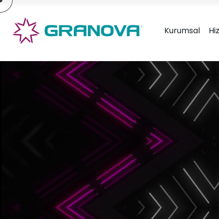
×
Kurumsal
Hi
Granova Ambalaj Tasarım &
Gran
Ürün Geliştirme
Tasa
» Hakkımızda
» Hizmetlerimiz
» Markalarımız
» Tasarımlarımız
» İletişim