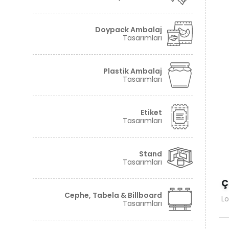
Tüm hakkı saklıdır. Sitemizde kullanılan tüm içerik ve görseller
©2024 Granova'ya ait olup izinsiz kullanımı hukuki yaptırıma tabidir.
Doypack Ambalaj
Tasarımları
Plastik Ambalaj
Tasarımları
Etiket
Tasarımları
Stand
Tasarımları
Ç
Cephe, Tabela & Billboard
Lo
Tasarımları